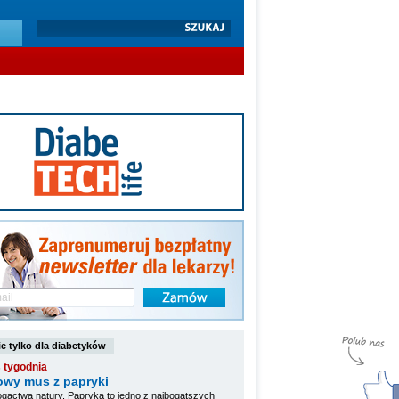
e tylko dla diabetyków
 tygodnia
owy mus z papryki
ogactwa natury. Papryka to jedno z najbogatszych