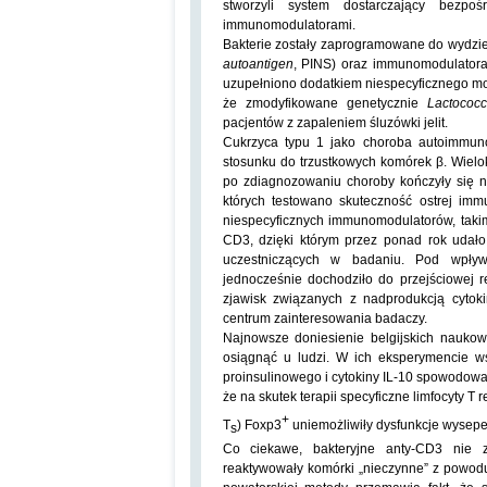
stworzyli system dostarczający bezpo
immunomodulatorami.
Bakterie zostały zaprogramowane do wydzie
autoantigen
, PINS) oraz immunomodulatora 
uzupełniono dodatkiem niespecyficznego m
że zmodyfikowane genetycznie
Lactococc
pacjentów z zapaleniem śluzówki jelit.
Cukrzyca typu 1 jako choroba autoimmunol
stosunku do trzustkowych komórek β. Wielo
po zdiagnozowaniu choroby kończyły się n
których testowano skuteczność ostrej im
niespecyficznych immunomodulatorów, tak
CD3, dzięki którym przez ponad rok udał
uczestniczących w badaniu
. Pod wpływ
jednocześnie dochodziło do przejściowej re
zjawisk związanych z nadprodukcją cytok
centrum zainteresowania badaczy.
Najnowsze doniesienie belgijskich nauko
osiągnąć u ludzi. W ich eksperymencie
proinsulinowego
i
cytokiny IL-10 spowodowa
że na skutek terapii specyficzne l
imfocyty T 
+
T
) Foxp3
uniemożliwiły dysfunkcje wysep
s
Co ciekawe, bakteryjne anty-CD3 nie zw
reaktywowały komórki „nieczynne” z powod