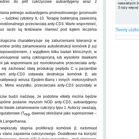
średnio do jelit cukrzycowe autoantygeny wraz z
naturalnych ź
3 razy więcej
lania pełnego autoantygenu proinsulinowego (
proinsulin
– ludzkiej cytokiny IL-10. Terapię bakteryjną zawiesiną
onoklonalnego przeciwciała anty-CD3. Warto wspomnieć,
us lactis
są testowane również pod kątem leczenia
Tweety użytk
ogiczna charakteryzuje się zaburzeniami tolerancji w
krotne próby zahamowania autodestrukcji komórek β już
iepowodzeniem, z wyjątkiem kilku badań klinicznych, w
munosupresji samą cyklosporyną lub wysokimi dawkami
imi jak wspomniane już
monoklonalne przeciwciała anty-
o się zachować stałą produkcję peptydu C u pacjentów
em anty-CD3 ustawała destrukcja komórek β, ale
aktywacji wirusa Epstein-Barra i innych niekorzystnych
in. Mimo wszystko, przeciwciała anty-CD3 pozostały w
wców budzi nadzieję, że podobne efekty można będzie
 wspólne podanie myszom NOD anty-CD3,
autoantygenu
ło trwałe zahamowanie cukrzycy typu 1. Autorzy uważają,
regulatorowe (T
, dawniej określane jako
supresorowe –
reg
ek Langerhansa.
iększały stopnia proliferacji komórek β, natomiast
u stanu zapalenia cukrzycowego. Dodatkowo na korzyść