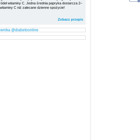
ródeł witaminy C. Jedna średnia papryka dostarcza 2–
 witaminy C niż zalecane dzienne spożycie!
Zobacz przepis
ownika @diabetoonline