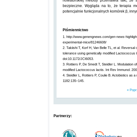
nowatorskiej metody przemawia fakt, że s
bezpieczne. Wygląda na to, że terapia mo
potencjalnie funkcjonalnych komórek β, inny
Piśmiennictwo
1. http://www.genengnews.com/gen-news-highlight
experimental-mice/81246608/
2. Takiishi T, Korf H, Van Belle TL, et al. Reversal
tolerance using genetically modified Lactococcus l
doi:10.1172/JCI6053.
3. Rottiers P, De Smedt T, Steidler L. Modulation o
modified Lactococcus lactis. Int Rev Immunol. 20
4. Steidler L, Rottiers P, Coulie B. Actobiotics as 
1182:135–145.
« Popr
Partnerzy: