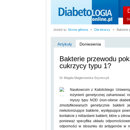
Di
Jesteś tu:
Strona główna
>
Dla lekarzy
>
Bakterie
Artykuły
Doniesienia
Bakterie przewodu po
cukrzycy typu 1?
Dr Magda Magierowska-Szymczyk
Naukowcom z Katolickiego Uniwersy
inżynierii genetycznej zahamować r
myszy typu NOD (
non-obese diabet
zmodyfikowanych genetycznie bakterii j
niekolonizujące bakterie, występujące pow
kontakcie z miliardami bakterii, które u z
ponieważ specyfika układu odpornościoweg
odporności w stosunku do antygenów w ni