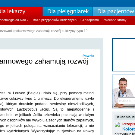
abetologia od A do Z
Baza przypadków klinicznych
Czasopismo
Polecane strony
 przewodu pokarmowego zahamują rozwój cukrzycy typu 1?
Powrót
karmowego zahamują rozwój
tetu w Leuven (Belgia) udało się, przy pomocy metod
ozwój cukrzycy typu 1 u myszy. Do eksperymentu użyto
ic
), którym doustnie podano zawiesinę nieszkodliwych,
elitowych
Lactococcus lactis
. Są to niepatogenne i
szechnie w jelitach.
Jelita człowieka pozostają w stałym
Kuchnia, ni
drowych osobników nie wywołują żadnych stanów zapalnych,
Przepis
o w jelitach polega na wzmacnianiu tolerancji, a nie
Kolor
ch wydzielanych. Wykorzystując to zjawisko naukowcy
Korzystaj z b