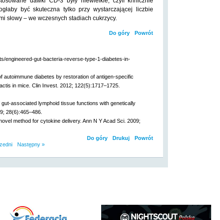
tosowane dawki CD-3 były niewielkie, czyli klinicznie
głaby być skuteczna tylko przy wystarczającej liczbie
mi słowy – we wczesnych stadiach cukrzycy.
Do góry
Powrót
s/engineered-gut-bacteria-reverse-type-1-diabetes-in-
 of autoimmune diabetes by restoration of antigen-specific
actis in mice. Clin Invest. 2012; 122(5):1717–1725.
f gut-associated lymphoid tissue functions with genetically
09; 28(6):465–486.
a novel method for cytokine delivery. Ann N Y Acad Sci. 2009;
Do góry
Drukuj
Powrót
zedni
Następny »