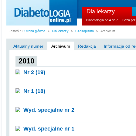
Diabetologia od A do Z
Baza prz
Jesteś tu:
Strona główna
>
Dla lekarzy
>
Czasopismo
>
Archiwum
Aktualny numer
Archiwum
Redakcja
Informacje od re
2010
Nr 2 (19)
Nr 1 (18)
Wyd. specjalne nr 2
Wyd. specjalne nr 1