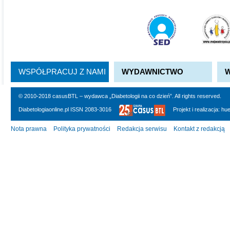
WSPÓŁPRACUJ Z NAMI
WYDAWNICTWO
© 2010-2018 casusBTL – wydawca „Diabetologii na co dzień”. All rights reserved.
Diabetologiaonline.pl ISSN 2083-3016
Projekt i realizacja:
hu
Nota prawna
Polityka prywatności
Redakcja serwisu
Kontakt z redakcją