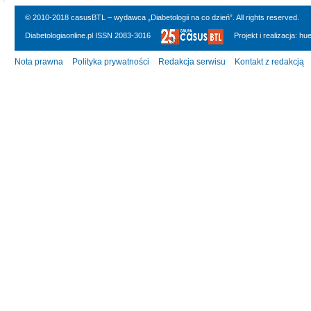
© 2010-2018 casusBTL – wydawca „Diabetologii na co dzień”. All rights reserved.
Diabetologiaonline.pl ISSN 2083-3016
Projekt i realizacja:
hu
Nota prawna
Polityka prywatności
Redakcja serwisu
Kontakt z redakcją