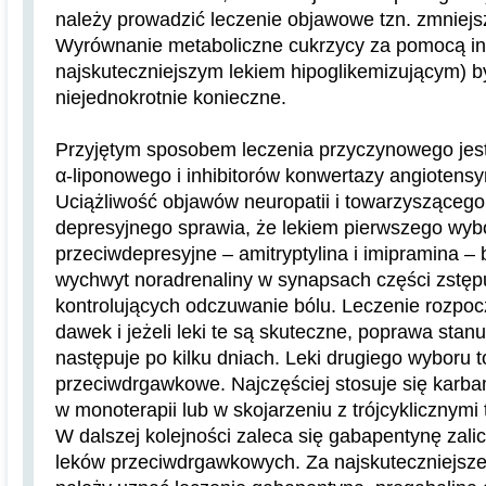
należy prowadzić leczenie objawowe tzn. zmniejsz
Wyrównanie metaboliczne cukrzycy za pomocą insu
najskuteczniejszym lekiem hipoglikemizującym) 
niejednokrotnie konieczne.
Przyjętym sposobem leczenia przyczynowego je
α-liponowego i inhibitorów konwertazy angiotens
Uciążliwość objawów neuropatii i towarzyszącego
depresyjnego sprawia, że lekiem pierwszego wybo
przeciwdepresyjne – amitryptylina i imipramina – 
wychwyt noradrenaliny w synapsach części zstęp
kontrolujących odczuwanie bólu. Leczenie rozpoc
dawek i jeżeli leki te są skuteczne, poprawa stan
następuje po kilku dniach. Leki drugiego wyboru to
przeciwdrgawkowe. Najczęściej stosuje się karb
w monoterapii lub w skojarzeniu z trójcyklicznymi
W dalszej kolejności zaleca się gabapentynę zal
leków przeciwdrgawkowych. Za najskuteczniejsz