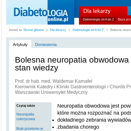
Diabetologia od A do Z
Baza prz
Jesteś tu:
Strona główna
>
Dla lekarzy
>
Diabetologia od A do Z
>
Bolesna neuro
Artykuły
Doniesienia
Bolesna neuropatia obwodowa 
stan wiedzy
Prof. dr hab. med. Waldemar Karnafel
Kierownik Katedry i Kliniki Gastroenterologii i Chorób P
Warszawski Uniwersytet Medyczny
Neuropatia obwodowa jest powi
Czytaj także
które można rozpoznać na pods
Neuropatia
cukrzycowa
dokładnego zebrania wywiadó
zbadania chorego
Brak przełomu w