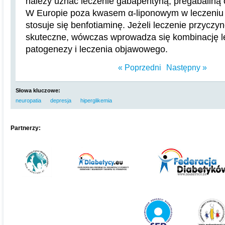
należy uznać leczenie gabapentyną, pregabaliną 
W Europie poza kwasem α-liponowym w leczeni
stosuje się benfotiaminę. Jeżeli leczenie przyczy
skuteczne, wówczas wprowadza się kombinację lec
patogenezy i leczenia objawowego.
« Poprzedni
Następny »
Słowa kluczowe:
neuropatia
depresja
hiperglikemia
Partnerzy: