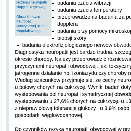
badania czucia wibracji
leczeniu neuropatii i
stopy cukrzycowej
badania czucia temperatury
przeprowadzenia badania za p
Obraz kliniczny
neuropatii
dopplera
cukrzycowej układu
badania przy pomocy mikrosko
wegetatywnego
biopsji skóry
badania elektrofizjologicznego nerwów obwod
Diagnostyka neuropatii jest bardzo trudna, szcz
okresie choroby. Należy przeprowadzić różnicowa
przyczynami neuropatii obwodowej, jak: toksyczn
jatrogenne działanie np. izoniazydu czy choroby
Według szacunków przyjmuje się, że cechy neurop
u połowy chorych na cukrzycę. Wyniki badań dot
występowania polineuropatii symetrycznej obwod
występowaniu u 27,6% chorych na cukrzycę, u 1
z nieprawidłową tolerancją glukozy i u 8,9% osób
gospodarki węglowodanowej.
Do czynników ryzyka neuropatii obwodowej w prz