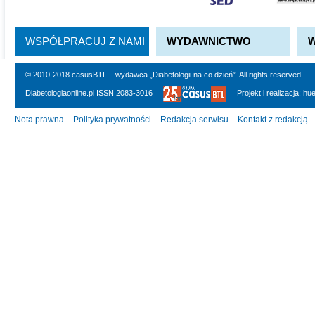
WSPÓŁPRACUJ Z NAMI
WYDAWNICTWO
© 2010-2018 casusBTL – wydawca „Diabetologii na co dzień”. All rights reserved.
Diabetologiaonline.pl ISSN 2083-3016
Projekt i realizacja:
hu
Nota prawna
Polityka prywatności
Redakcja serwisu
Kontakt z redakcją