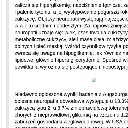
zalicza się hiperglikemię, nadciśnienie tętnicze, 
i palenie tytoniu, a jej występowanie pogarsza r
cukrzycę. Objawy neuropatii występują najczęści
w wieku średnim i podeszłym. Za najpoważniejsze
neuropatii uznaje się: wiek, czas trwania cukrzyc
metaboliczne cukrzycy, ale i masę ciała, miażdży
dolnych i płeć męską. Wśród czynników ryzyka po
zwraca się uwagę na hipoglikemię, jak również n
lipidowe, głównie hipertriglicerydemię. Spośród 
powikłania wyróżnia się postępujące i niepostępuj
Niedawno ogłoszone wyniki badania z Augsburga
bolesna neuropatia obwodowa występuje u 13,3
cukrzycą typu 2, u 8,7% z nieprawidłową toleranc
chorych z nieprawidłową glikemią na czczo i u 1
zaburzeń gospodarki węglowodanowej. W USA o