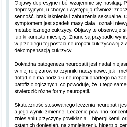
Objawy depresyjne i ból wzajemnie się nasilają.
depresyjnym, u chorych występują również: znac
senność, brak łaknienia i zaburzenia seksualne.
symptomem jest spadek masy ciała i oznaki niew
metabolicznego cukrzycy. Objawy te obserwuje się
lub kilkunastu miesięcy. Znane są przypadki wyn
w przebiegu tej postaci neuropatii cukrzycowej z 
dekompensacją cukrzycy.
Dokładna patogeneza neuropatii jest nadal nieja
w niej rolę zarówno czynniki naczyniowe, jak i me
dotąd nie ma podziału neuropatii opartego na za
patofizjologicznych, co powoduje, że u tego sa
stwierdzić różne formy neuropatii.
Skuteczność stosowanego leczenia neuropatii jes
a jego wyniki zmienne. Leczenie powinno koncen
zniesieniu przyczyny powikłania – hiperglikemii o
ostatnich doniesień, na zmniejszeniu hipertriglice